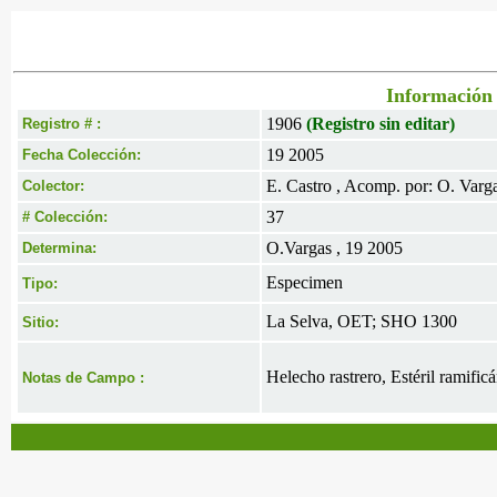
Información 
1906
(Registro sin editar)
Registro # :
19 2005
Fecha Colección:
E. Castro , Acomp. por: O. Varga
Colector:
37
# Colección:
O.Vargas , 19 2005
Determina:
Especimen
Tipo:
La Selva, OET; SHO 1300
Sitio:
Helecho rastrero, Estéril ramifi
Notas de Campo :