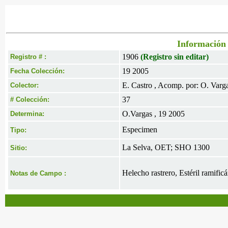
Información 
1906
(Registro sin editar)
Registro # :
19 2005
Fecha Colección:
E. Castro , Acomp. por: O. Varga
Colector:
37
# Colección:
O.Vargas , 19 2005
Determina:
Especimen
Tipo:
La Selva, OET; SHO 1300
Sitio:
Helecho rastrero, Estéril ramifi
Notas de Campo :