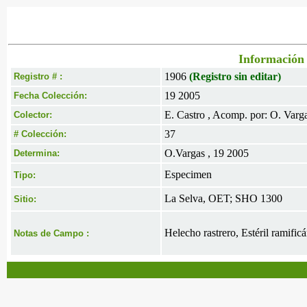
Información 
1906
(Registro sin editar)
Registro # :
19 2005
Fecha Colección:
E. Castro , Acomp. por: O. Varga
Colector:
37
# Colección:
O.Vargas , 19 2005
Determina:
Especimen
Tipo:
La Selva, OET; SHO 1300
Sitio:
Helecho rastrero, Estéril ramifi
Notas de Campo :