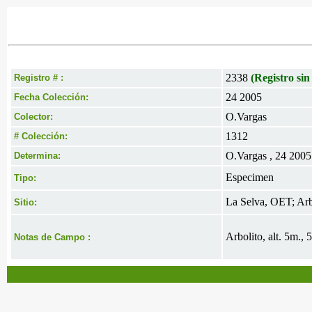
2338
(Registro sin
Registro # :
24 2005
Fecha Colección:
O.Vargas
Colector:
1312
# Colección:
O.Vargas , 24 2005
Determina:
Especimen
Tipo:
La Selva, OET; Arb
Sitio:
Arbolito, alt. 5m.,
Notas de Campo :