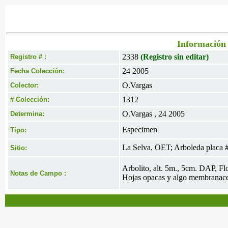
Información 
2338
(Registro sin editar)
Registro # :
24 2005
Fecha Colección:
O.Vargas
Colector:
1312
# Colección:
O.Vargas , 24 2005
Determina:
Especimen
Tipo:
La Selva, OET; Arboleda placa 
Sitio:
Arbolito, alt. 5m., 5cm. DAP, Flo
Notas de Campo :
Hojas opacas y algo membranace