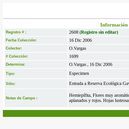
Información 
2608
(Registro sin editar)
Registro # :
16 Dic 2006
Fecha Colección:
O.Vargas
Colector:
1699
# Colección:
O.Vargas , 16 Dic 2006
Determina:
Especimen
Tipo:
Entrada a Reserva Ecológica Gav
Sitio:
Hemiepífita, Flores muy aromática
Notas de Campo :
aplanados y rojos. Hojas lustros