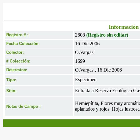
Información 
2608
(Registro sin editar)
Registro # :
16 Dic 2006
Fecha Colección:
O.Vargas
Colector:
1699
# Colección:
O.Vargas , 16 Dic 2006
Determina:
Especimen
Tipo:
Entrada a Reserva Ecológica Gav
Sitio:
Hemiepífita, Flores muy aromática
Notas de Campo :
aplanados y rojos. Hojas lustros