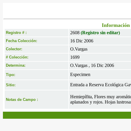
Información 
2608
(Registro sin editar)
Registro # :
16 Dic 2006
Fecha Colección:
O.Vargas
Colector:
1699
# Colección:
O.Vargas , 16 Dic 2006
Determina:
Especimen
Tipo:
Entrada a Reserva Ecológica Gav
Sitio:
Hemiepífita, Flores muy aromática
Notas de Campo :
aplanados y rojos. Hojas lustros