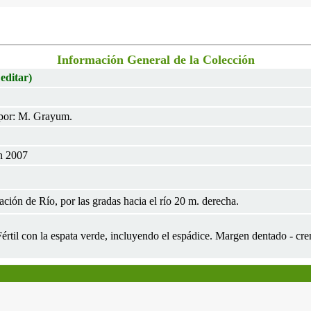
Información General de la Colección
 editar)
por: M. Grayum.
n 2007
ción de Río, por las gradas hacia el río 20 m. derecha.
 Fértil con la espata verde, incluyendo el espádice. Margen dentado - cr