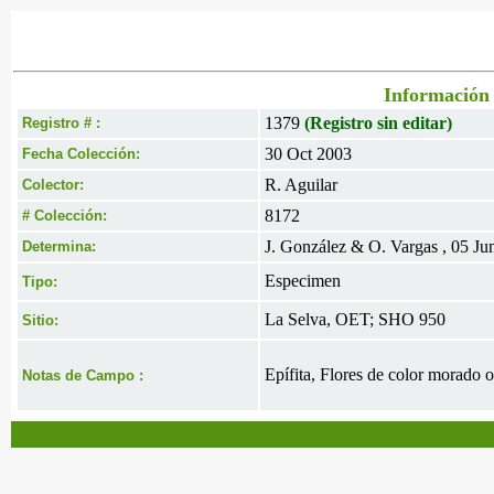
Información 
1379
(Registro sin editar)
Registro # :
30 Oct 2003
Fecha Colección:
R. Aguilar
Colector:
8172
# Colección:
J. González & O. Vargas , 05 Ju
Determina:
Especimen
Tipo:
La Selva, OET; SHO 950
Sitio:
Epífita, Flores de color morado 
Notas de Campo :