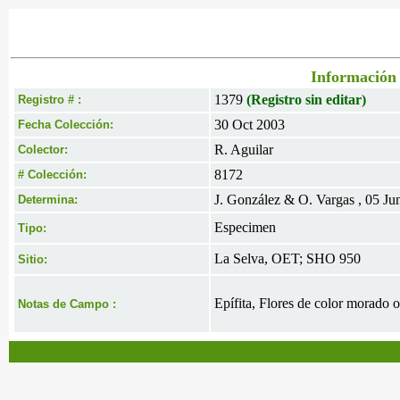
Información 
1379
(Registro sin editar)
Registro # :
30 Oct 2003
Fecha Colección:
R. Aguilar
Colector:
8172
# Colección:
J. González & O. Vargas , 05 Ju
Determina:
Especimen
Tipo:
La Selva, OET; SHO 950
Sitio:
Epífita, Flores de color morado 
Notas de Campo :