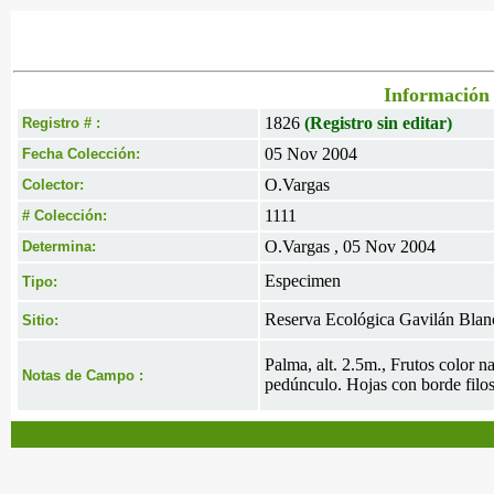
Información 
1826
(Registro sin editar)
Registro # :
05 Nov 2004
Fecha Colección:
O.Vargas
Colector:
1111
# Colección:
O.Vargas , 05 Nov 2004
Determina:
Especimen
Tipo:
Reserva Ecológica Gavilán Bla
Sitio:
Palma, alt. 2.5m., Frutos color n
Notas de Campo :
pedúnculo. Hojas con borde filos