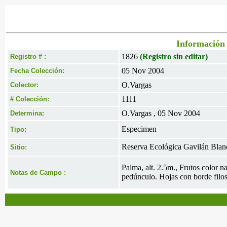
Información 
1826
(Registro sin editar)
Registro # :
05 Nov 2004
Fecha Colección:
O.Vargas
Colector:
1111
# Colección:
O.Vargas , 05 Nov 2004
Determina:
Especimen
Tipo:
Reserva Ecológica Gavilán Bla
Sitio:
Palma, alt. 2.5m., Frutos color n
Notas de Campo :
pedúnculo. Hojas con borde filos