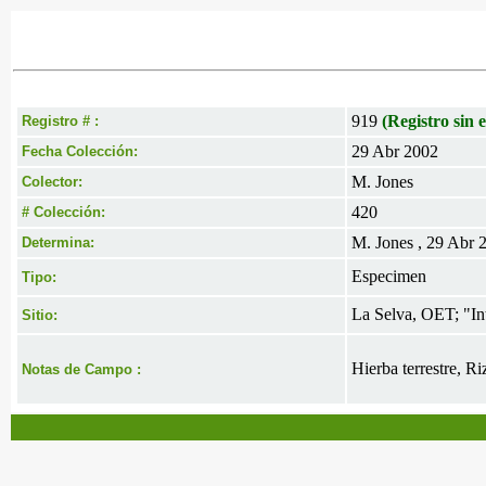
919
(Registro sin e
Registro # :
29 Abr 2002
Fecha Colección:
M. Jones
Colector:
420
# Colección:
M. Jones , 29 Abr 
Determina:
Especimen
Tipo:
La Selva, OET; "I
Sitio:
Hierba terrestre, Ri
Notas de Campo :