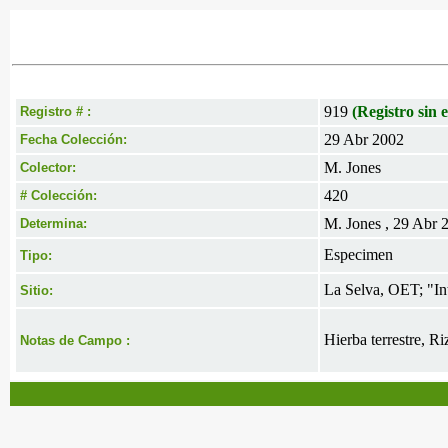
919
(Registro sin e
Registro # :
29 Abr 2002
Fecha Colección:
M. Jones
Colector:
420
# Colección:
M. Jones , 29 Abr 
Determina:
Especimen
Tipo:
La Selva, OET; "I
Sitio:
Hierba terrestre, Ri
Notas de Campo :