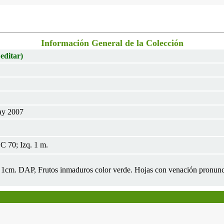
Información General de la Colección
 editar)
ay 2007
 70; Izq. 1 m.
 1cm. DAP, Frutos inmaduros color verde. Hojas con venación pronunci