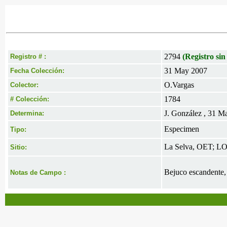
2794
(Registro sin
Registro # :
31 May 2007
Fecha Colección:
O.Vargas
Colector:
1784
# Colección:
J. González , 31 M
Determina:
Especimen
Tipo:
La Selva, OET; LOC
Sitio:
Bejuco escandente,
Notas de Campo :