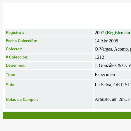
2097
(Registro sin
Registro # :
14 Abr 2005
Fecha Colección:
O.Vargas, Acomp. p
Colector:
1212
# Colección:
J. González & O. V
Determina:
Especimen
Tipo:
La Selva, OET; SL
Sitio:
Arbusto, alt. 2m., 
Notas de Campo :