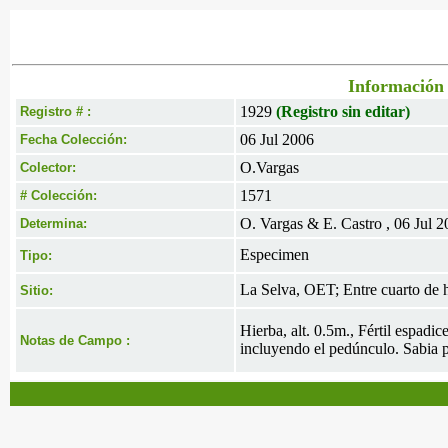
Información 
1929
(Registro sin editar)
Registro # :
06 Jul 2006
Fecha Colección:
O.Vargas
Colector:
1571
# Colección:
O. Vargas & E. Castro , 06 Jul 
Determina:
Especimen
Tipo:
La Selva, OET; Entre cuarto de h
Sitio:
Hierba, alt. 0.5m., Fértil espadi
Notas de Campo :
incluyendo el pedúnculo. Sabia p