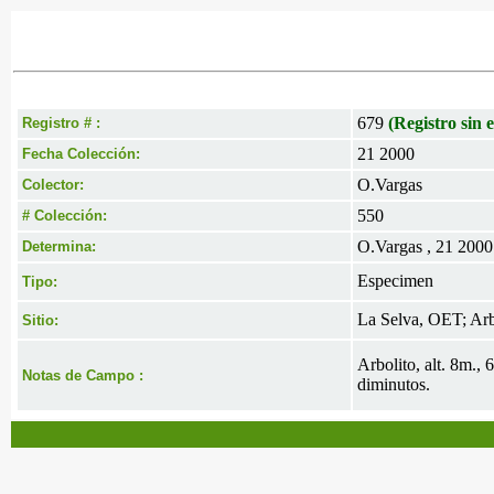
679
(Registro sin e
Registro # :
21 2000
Fecha Colección:
O.Vargas
Colector:
550
# Colección:
O.Vargas , 21 2000
Determina:
Especimen
Tipo:
La Selva, OET; Arb
Sitio:
Arbolito, alt. 8m.,
Notas de Campo :
diminutos.