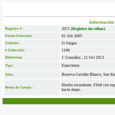
Información 
2071
(Registro sin editar)
Registro # :
01 Abr 2005
Fecha Colección:
O.Vargas
Colector:
1199
# Colección:
J. González , 21 Oct 2013
Determina:
Especimen
Tipo:
Reserva Gavilán Blanco, San R
Sitio:
Hierba escandente, Fértil con es
Notas de Campo :
hacia abajo.