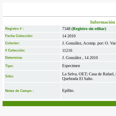
Información 
7348
(Registro sin editar)
Registro # :
14 2010
Fecha Colección:
J. González, Acomp. por: O. Va
Colector:
11216
# Colección:
J. González , 14 2010
Determina:
Especimen
Tipo:
La Selva, OET; Casa de Rafael, s
Sitio:
Quebrada El Salto.
Epífito.
Notas de Campo :