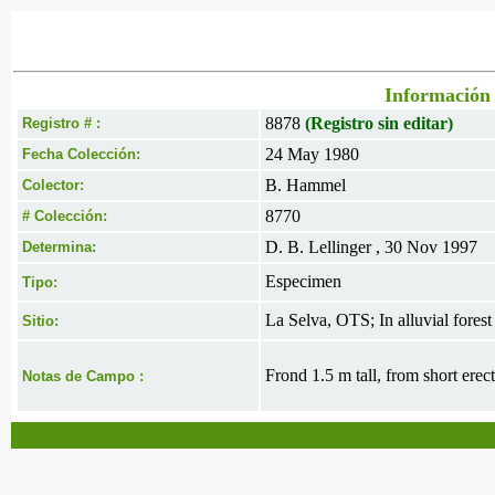
Información 
8878
(Registro sin editar)
Registro # :
24 May 1980
Fecha Colección:
B. Hammel
Colector:
8770
# Colección:
D. B. Lellinger , 30 Nov 1997
Determina:
Especimen
Tipo:
La Selva, OTS; In alluvial fores
Sitio:
Frond 1.5 m tall, from short erec
Notas de Campo :