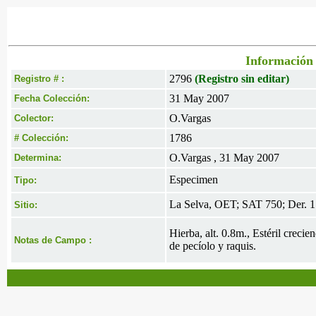
Información 
2796
(Registro sin editar)
Registro # :
31 May 2007
Fecha Colección:
O.Vargas
Colector:
1786
# Colección:
O.Vargas , 31 May 2007
Determina:
Especimen
Tipo:
La Selva, OET; SAT 750; Der. 1
Sitio:
Hierba, alt. 0.8m., Estéril crecie
Notas de Campo :
de pecíolo y raquis.