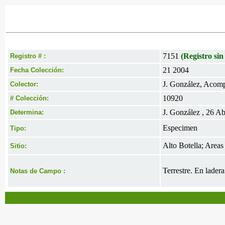
7151
(Registro sin
Registro # :
21 2004
Fecha Colección:
J. González, Acomp.
Colector:
10920
# Colección:
J. González , 26 A
Determina:
Especimen
Tipo:
Alto Botella; Area
Sitio:
Terrestre. En ladera
Notas de Campo :