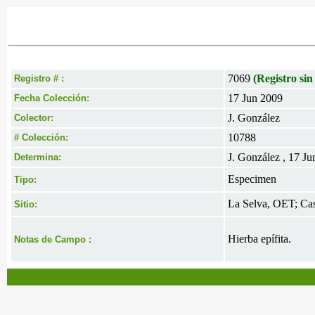
7069
(Registro sin
Registro # :
17 Jun 2009
Fecha Colección:
J. González
Colector:
10788
# Colección:
J. González , 17 J
Determina:
Especimen
Tipo:
La Selva, OET; Cas
Sitio:
Hierba epífita.
Notas de Campo :