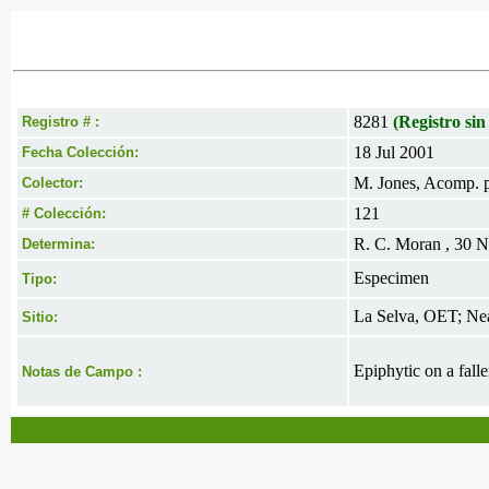
8281
(Registro sin
Registro # :
18 Jul 2001
Fecha Colección:
M. Jones, Acomp. p
Colector:
121
# Colección:
R. C. Moran , 30 
Determina:
Especimen
Tipo:
La Selva, OET; Nea
Sitio:
Epiphytic on a falle
Notas de Campo :