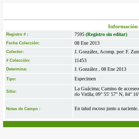
Información 
7595
(Registro sin editar)
Registro # :
08 Ene 2013
Fecha Colección:
J. González, Acomp. por: F. Zu
Colector:
11453
# Colección:
J. González , 08 Ene 2013
Determina:
Especimen
Tipo:
La Guácima; Camino de acceseo 
Sitio:
río Virilla; 09° 55' 57'' N, 84° 1
En talud rocoso junto a naciente.
Notas de Campo :