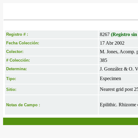
8267
(Registro sin
Registro # :
17 Abr 2002
Fecha Colección:
M. Jones, Acomp. p
Colector:
385
# Colección:
J. González & O. V
Determina:
Especimen
Tipo:
Nearest grid post 2
Sitio:
Epilithic. Rhizome 
Notas de Campo :