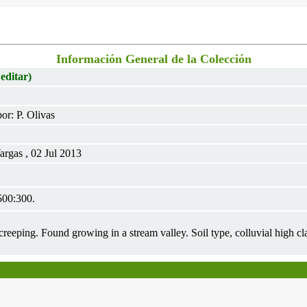
Información General de la Colección
 editar)
or: P. Olivas
argas , 02 Jul 2013
500:300.
creeping. Found growing in a stream valley. Soil type, colluvial high cl