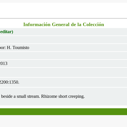
Información General de la Colección
 editar)
or: H. Toumisto
2013
P2200:1350.
s beside a small stream. Rhizome short creeping.