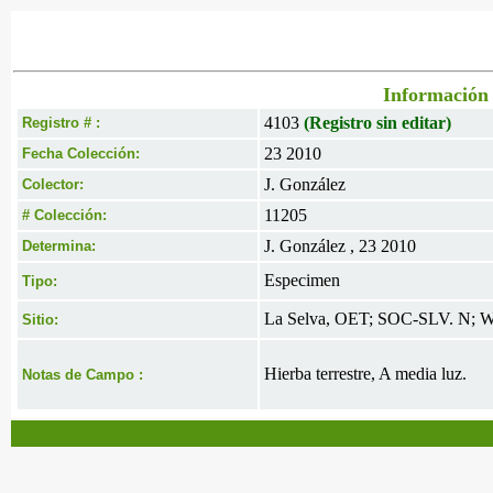
Información 
4103
(Registro sin editar)
Registro # :
23 2010
Fecha Colección:
J. González
Colector:
11205
# Colección:
J. González , 23 2010
Determina:
Especimen
Tipo:
La Selva, OET; SOC-SLV. N; W;
Sitio:
Hierba terrestre, A media luz.
Notas de Campo :