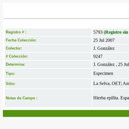
5793
(Registro sin
Registro # :
25 Jul 2007
Fecha Colección:
J. González
Colector:
9247
# Colección:
J. González , 25 Ju
Determina:
Especimen
Tipo:
La Selva, OET; Ant
Sitio:
Hierba epífita. Espa
Notas de Campo :