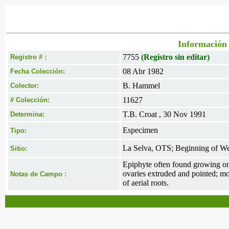
Información 
7755
(Registro sin editar)
Registro # :
08 Abr 1982
Fecha Colección:
B. Hammel
Colector:
11627
# Colección:
T.B. Croat , 30 Nov 1991
Determina:
Especimen
Tipo:
La Selva, OTS; Beginning of We
Sitio:
Epiphyte often found growing on f
ovaries extruded and pointed; m
Notas de Campo :
of aerial roots.