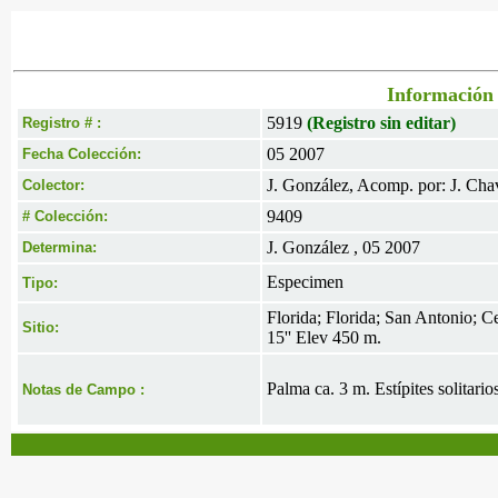
Información 
5919
(Registro sin editar)
Registro # :
05 2007
Fecha Colección:
J. González, Acomp. por: J. Cha
Colector:
9409
# Colección:
J. González , 05 2007
Determina:
Especimen
Tipo:
Florida; Florida; San Antonio; C
Sitio:
15'' Elev 450 m.
Palma ca. 3 m. Estípites solitario
Notas de Campo :