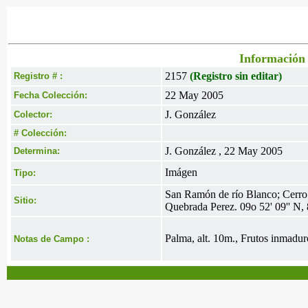
Información 
2157
(Registro sin editar)
Registro # :
22 May 2005
Fecha Colección:
J. González
Colector:
# Colección:
J. González , 22 May 2005
Determina:
Imágen
Tipo:
San Ramón de río Blanco; Cerro E
Sitio:
Quebrada Perez. 09o 52' 09'' N, 
Palma, alt. 10m., Frutos inmaduros
Notas de Campo :