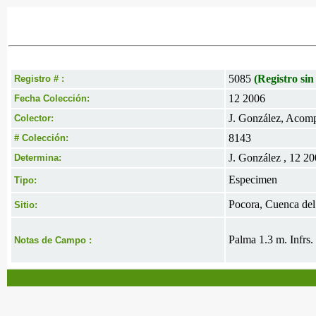
5085
(Registro sin
Registro # :
12 2006
Fecha Colección:
J. González, Acomp.
Colector:
8143
# Colección:
J. González , 12 2
Determina:
Especimen
Tipo:
Pocora, Cuenca del
Sitio:
Palma 1.3 m. Infrs. 
Notas de Campo :