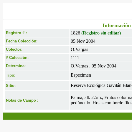
Información 
1826
(Registro sin editar)
Registro # :
05 Nov 2004
Fecha Colección:
O.Vargas
Colector:
1111
# Colección:
O.Vargas , 05 Nov 2004
Determina:
Especimen
Tipo:
Reserva Ecológica Gavilán Bla
Sitio:
Palma, alt. 2.5m., Frutos color n
Notas de Campo :
pedúnculo. Hojas con borde filos