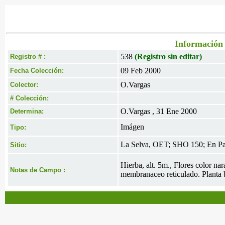
Información 
538
(Registro sin editar)
Registro # :
09 Feb 2000
Fecha Colección:
O.Vargas
Colector:
# Colección:
O.Vargas , 31 Ene 2000
Determina:
Imágen
Tipo:
La Selva, OET; SHO 150; En Pa
Sitio:
Hierba, alt. 5m., Flores color n
Notas de Campo :
membranaceo reticulado. Planta bi