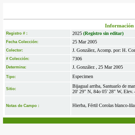
Información 
2025
(Registro sin editar)
Registro # :
25 Mar 2005
Fecha Colección:
J. González, Acomp. por: H. Cor
Colector:
7306
# Colección:
J. González , 25 Mar 2005
Determina:
Especimen
Tipo:
Bijagual arriba, Santuarío de ma
Sitio:
20' 29" N, 84o 05' 28" W, Elev.
Hierba, Fértil Corolas blanco-lila
Notas de Campo :