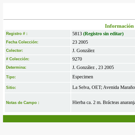
Información 
5813
(Registro sin editar)
Registro # :
23 2005
Fecha Colección:
J. González
Colector:
9270
# Colección:
J. González , 23 2005
Determina:
Especimen
Tipo:
La Selva, OET; Avenida Marañon,
Sitio:
Hierba ca. 2 m. Brácteas anaranj
Notas de Campo :