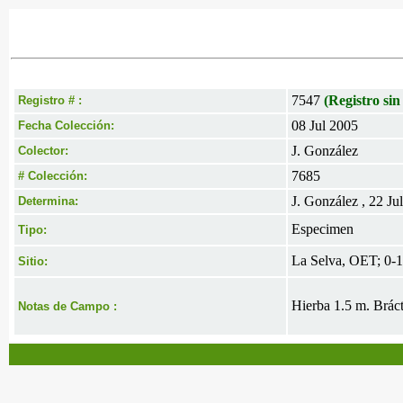
7547
(Registro sin
Registro # :
08 Jul 2005
Fecha Colección:
J. González
Colector:
7685
# Colección:
J. González , 22 Ju
Determina:
Especimen
Tipo:
La Selva, OET; 0-
Sitio:
Hierba 1.5 m. Brácte
Notas de Campo :