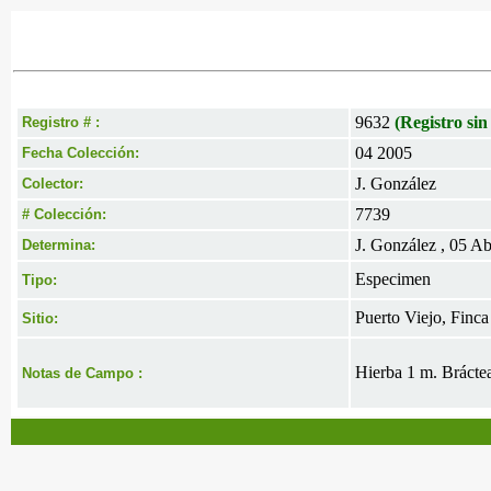
9632
(Registro sin
Registro # :
04 2005
Fecha Colección:
J. González
Colector:
7739
# Colección:
J. González , 05 A
Determina:
Especimen
Tipo:
Puerto Viejo, Finca 
Sitio:
Hierba 1 m. Brácteas
Notas de Campo :