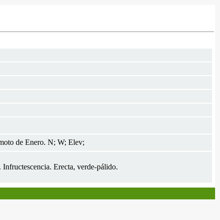
emoto de Enero. N; W; Elev;
 Infructescencia. Erecta, verde-pálido.