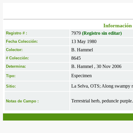
Información 
7979
(Registro sin editar)
Registro # :
13 May 1980
Fecha Colección:
B. Hammel
Colector:
8645
# Colección:
B. Hammel , 30 Nov 2006
Determina:
Especimen
Tipo:
La Selva, OTS; Along swampy re
Sitio:
Terrestrial herb, peduncle purple.
Notas de Campo :