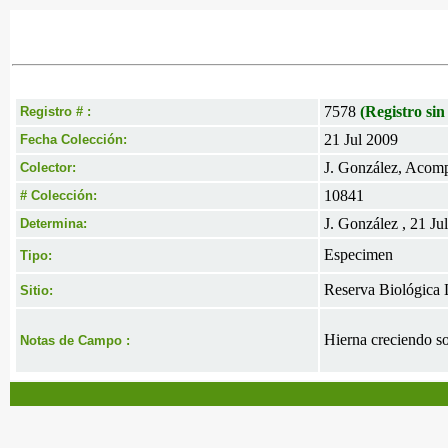
7578
(Registro sin
Registro # :
21 Jul 2009
Fecha Colección:
J. González, Acomp
Colector:
10841
# Colección:
J. González , 21 Ju
Determina:
Especimen
Tipo:
Reserva Biológica L
Sitio:
Hierna creciendo sob
Notas de Campo :