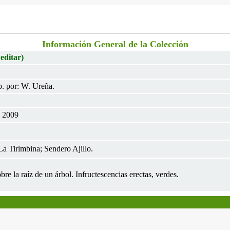
Información General de la Colección
 editar)
. por: W. Ureña.
l 2009
a Tirimbina; Sendero Ajillo.
re la raíz de un árbol. Infructescencias erectas, verdes.