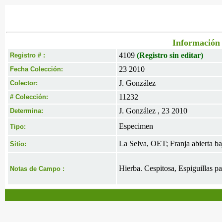
Información 
4109
(Registro sin editar)
Registro # :
23 2010
Fecha Colección:
J. González
Colector:
11232
# Colección:
J. González , 23 2010
Determina:
Especimen
Tipo:
La Selva, OET; Franja abierta baj
Sitio:
Hierba. Cespitosa, Espiguillas pa
Notas de Campo :