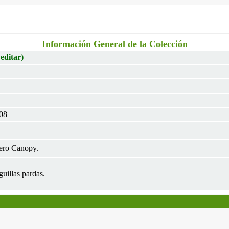
Información General de la Colección
 editar)
008
ero Canopy.
uillas pardas.