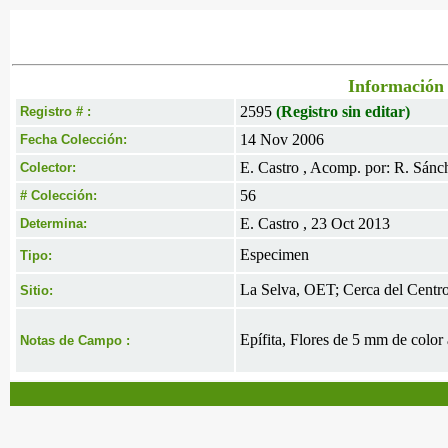
Información 
2595
(Registro sin editar)
Registro # :
14 Nov 2006
Fecha Colección:
E. Castro , Acomp. por: R. Sánc
Colector:
56
# Colección:
E. Castro , 23 Oct 2013
Determina:
Especimen
Tipo:
La Selva, OET; Cerca del Cent
Sitio:
Epífita, Flores de 5 mm de color 
Notas de Campo :