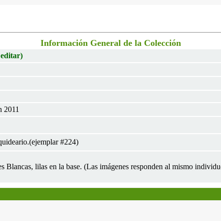
Información General de la Colección
 editar)
n 2011
uideario.(ejemplar #224)
res Blancas, lilas en la base. (Las imágenes responden al mismo individ