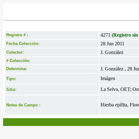
4271
(Registro sin
Registro # :
28 Jun 2011
Fecha Colección:
J. González
Colector:
# Colección:
J. González , 28 Ju
Determina:
Imágen
Tipo:
La Selva, OET; Orq
Sitio:
Hierba epífita, Flo
Notas de Campo :