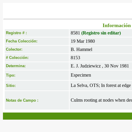
Información 
8581
(Registro sin editar)
Registro # :
19 Mar 1980
Fecha Colección:
B. Hammel
Colector:
8153
# Colección:
E. J. Judziewicz , 30 Nov 1981
Determina:
Especimen
Tipo:
La Selva, OTS; In forest at edg
Sitio:
Culms rooting at nodes when d
Notas de Campo :