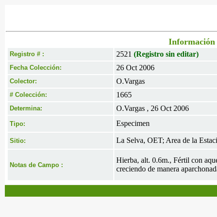
Información 
2521
(Registro sin editar)
Registro # :
26 Oct 2006
Fecha Colección:
O.Vargas
Colector:
1665
# Colección:
O.Vargas , 26 Oct 2006
Determina:
Especimen
Tipo:
La Selva, OET; Area de la Estació
Sitio:
Hierba, alt. 0.6m., Fértil con a
Notas de Campo :
creciendo de manera aparchonada 